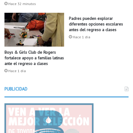
a
a
Hace 32 minutos
l
s
k
d
Padres pueden explorar
i
e
diferentes opciones escolares
t
s
antes del regreso a clases
s
c
Hace 1 día
u
b
r
Boys & Girls Club de Rogers
fortalece apoyo a familias latinas
i
ante el regreso a clases
r
p
Hace 1 día
r
e
PUBLICIDAD
v
i
a
s
p
e
t
i