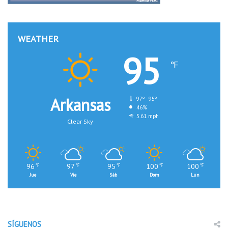
WEATHER
95
℉
Arkansas
97º - 95º
46%
5.61 mph
Clear Sky
96
97
95
100
100
℉
℉
℉
℉
℉
Jue
Vie
Sáb
Dom
Lun
SÍGUENOS