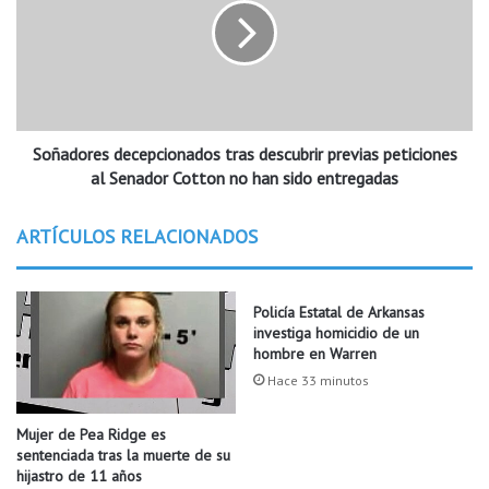
c
a
e
d
Arkansas
bono
empleados
n
o
u
r
Litte rock
salario
Univisión Arkansas
e
e
v
s
Walmart
o
Soñadores decepcionados tras descubrir previas peticiones
d
s
e
al Senador Cotton no han sido entregadas
y
c
s
e
ARTÍCULOS RELACIONADOS
a
p
l
c
u
i
Policía Estatal de Arkansas
d
o
investiga homicidio de un
a
n
hombre en Warren
b
a
l
Hace 33 minutos
d
e
o
s
s
Mujer de Pea Ridge es
m
t
sentenciada tras la muerte de su
e
r
hijastro de 11 años