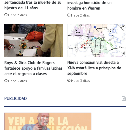
r
s
sentenciada tras la muerte de su
investiga homicidio de un
ó
t
hijastro de 11 años
hombre en Warren
t
e
Hace 2 días
Hace 2 días
e
d
s
e
i
A
s
r
d
k
e
a
m
n
a
s
Nueva conexión vial directa a
Boys & Girls Club de Rogers
XNA estará lista a principios de
n
fortalece apoyo a familias latinas
a
septiembre
ante el regreso a clases
o
s
o
Hace 3 días
Hace 3 días
f
r
PUBLICIDAD
e
c
e
n
d
i