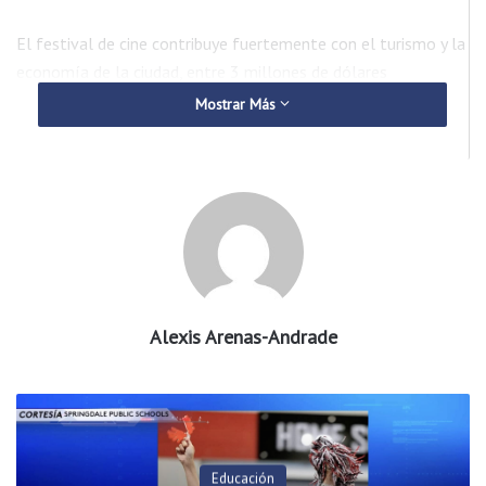
El festival de cine contribuye fuertemente con el turismo y la
economía de la ciudad, entre 3 millones de dólares
directamente y 7 millones de dólares indirectamente.
Mostrar Más
“Vemos ese dinero tiene un impacto instantáneo, desde el
punto de vista turístico nosotros podemos salir a anunciar y
promover nuestra ciudad para atraer más turistas a nuestra
comunidad y con suerte traer a esa gente de vuelta con
regularidad.” Agrego Kalene Griffith, presidente de Visit
Bentonville.
Alexis Arenas-Andrade
En los recientes oscars y la programación de Good Morning
America el festival tuvo una mención. De acuerdo a Griffith,
esta referencia alcanzó alrededor de 54 millones de personas,
exponiendo al Bentonville Film Festival a una plataforma
mundial.
Educación