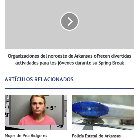
c
r
o
g
n
a
t
n
r
i
i
z
b
a
u
c
y
Organizaciones del noroeste de Arkansas ofrecen divertidas
i
e
o
actividades para los jóvenes durante su Spring Break
e
n
n
e
ARTÍCULOS RELACIONADOS
d
s
i
d
s
e
e
l
ñ
n
o
o
d
r
e
o
p
e
Mujer de Pea Ridge es
Policía Estatal de Arkansas