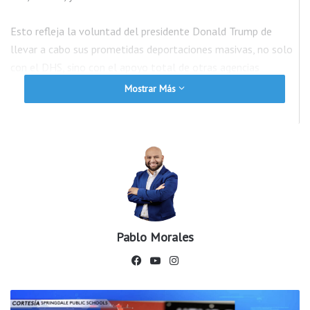
Esto refleja la voluntad del presidente Donald Trump de
llevar a cabo sus prometidas deportaciones masivas, no solo
con el DHS, sino con el apoyo total de otras agencias
federales.
Mostrar Más
El servicio de inmigración y aduanas (ICE) informó que, en
total, se hicieron 956 arrestos a nivel nacional solo el
domingo, además de 286 el sábado.
La operación involucró agentes de inmigración del DHS junto
con los de control de drogas, y la oficina de alcohol, tabaco,
armas de fuego y explosivos.
Pablo Morales
Fac
You
Ins
ebo
Tub
tag
ok
e
ram