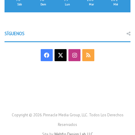
Sáb
Dom
Lun
Mar
Mié
SÍGUENOS
F
X
I
R
a
n
S
c
s
S
e
t
b
a
o
g
Copyright © 2026. Pinnacle Media Group, LLC. Todos Los Derechos
Reservados
o
r
Site by
Webflo Design Lab, LLC