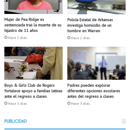
d
r
o
"
s
F
Mujer de Pea Ridge es
Policía Estatal de Arkansas
b
E
sentenciada tras la muerte de su
investiga homicidio de un
a
M
hijastro de 11 años
hombre en Warren
j
A
Hace 2 días
Hace 2 días
a
"
,
d
p
u
e
r
r
a
o
n
a
t
l
e
Boys & Girls Club de Rogers
Padres pueden explorar
g
fortalece apoyo a familias latinas
diferentes opciones escolares
u
ante el regreso a clases
antes del regreso a clases
u
n
n
v
Hace 3 días
Hace 3 días
a
i
s
a
r
PUBLICIDAD
j
e
e