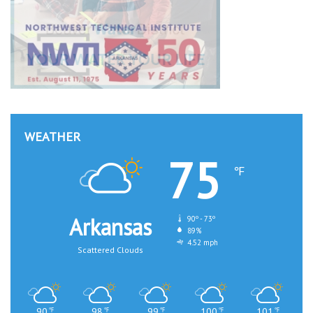
WEATHER
75
℉
Arkansas
90º - 73º
89%
4.52 mph
Scattered Clouds
90
98
99
100
101
℉
℉
℉
℉
℉