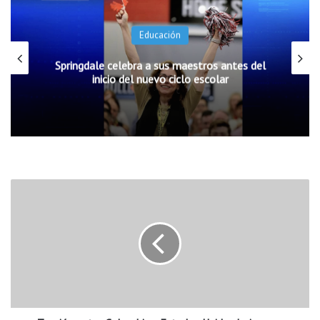
Educación
Springdale celebra a sus maestros antes del
inicio del nuevo ciclo escolar
T
e
n
s
i
ó
n
e
n