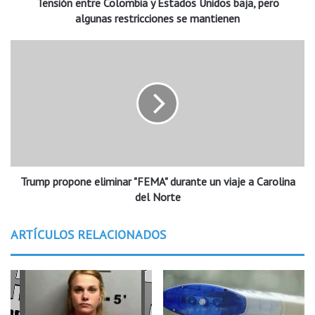
Tensión entre Colombia y Estados Unidos baja, pero
t
r
algunas restricciones se mantienen
e
C
T
o
r
l
u
o
m
m
p
b
p
i
r
a
o
y
p
E
Trump propone eliminar "FEMA" durante un viaje a Carolina
o
s
n
del Norte
t
e
a
e
ARTÍCULOS RELACIONADOS
d
l
o
i
s
m
U
i
n
n
i
a