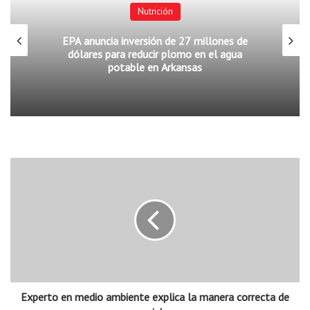
Nutrición
EPA anuncia inversión de 27 millones de
dólares para reducir plomo en el agua
potable en Arkansas
E
x
p
e
r
t
o
e
n
Experto en medio ambiente explica la manera correcta de
m