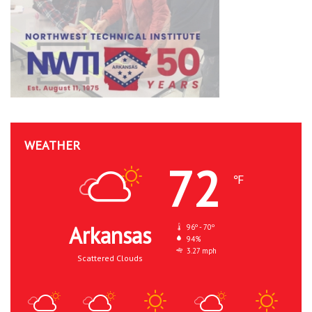
WEATHER
72
℉
Arkansas
96º - 70º
94%
3.27 mph
Scattered Clouds