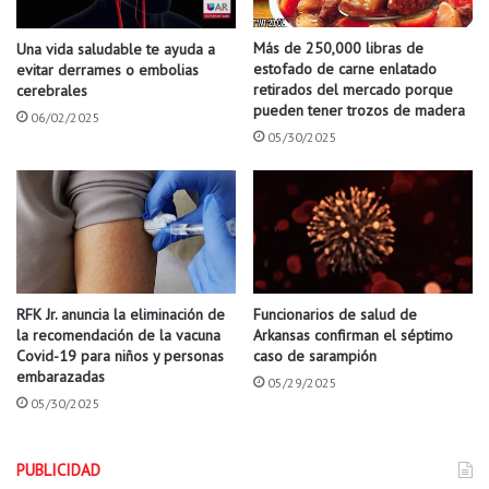
a
d
n
p
Más de 250,000 libras de
Una vida saludable te ayuda a
e
a
estofado de carne enlatado
evitar derrames o embolias
r
r
retirados del mercado porque
cerebrales
a
pueden tener trozos de madera
a
06/02/2025
c
G
05/30/2025
o
u
r
a
r
t
e
e
c
m
t
a
a
l
RFK Jr. anuncia la eliminación de
Funcionarios de salud de
d
a
la recomendación de la vacuna
Arkansas confirman el séptimo
e
e
Covid-19 para niños y personas
caso de sarampión
r
n
embarazadas
e
05/29/2025
A
05/30/2025
c
r
i
k
c
a
PUBLICIDAD
l
n