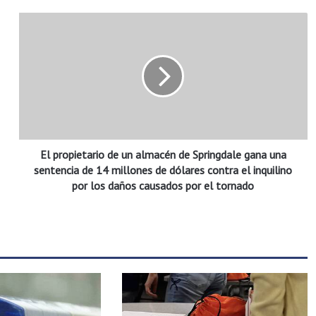
E
l
p
r
o
p
i
e
t
El propietario de un almacén de Springdale gana una
a
r
sentencia de 14 millones de dólares contra el inquilino
i
por los daños causados por el tornado
o
d
e
u
n
a
l
m