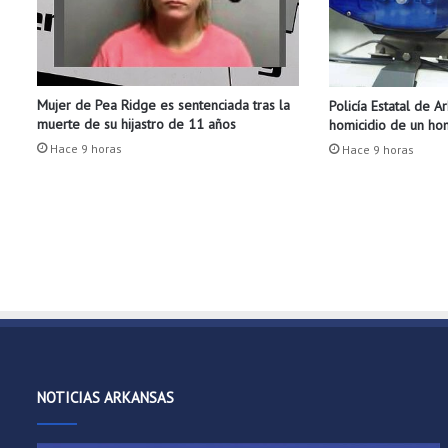
r
e
s
t
a
Mujer de Pea Ridge es sentenciada tras la
Policía Estatal de A
d
muerte de su hijastro de 11 años
homicidio de un h
o
e
Hace 9 horas
Hace 9 horas
n
I
n
v
e
s
t
i
g
a
c
NOTICIAS ARKANSAS
i
ó
n