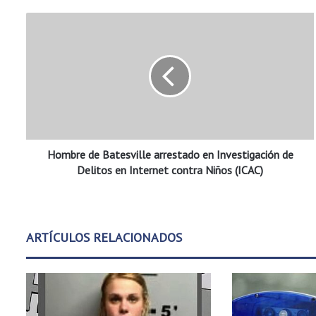
H
o
m
b
r
e
d
e
B
Hombre de Batesville arrestado en Investigación de
a
t
Delitos en Internet contra Niños (ICAC)
e
s
v
i
ARTÍCULOS RELACIONADOS
l
l
e
a
r