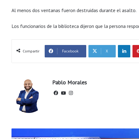
Al menos dos ventanas fueron destruidas durante el asalto.
Los funcionarios de la biblioteca dijeron que la persona resp
LinkedIn
Facebook
X
Compartir
Pablo Morales
Fac
You
Ins
ebo
Tub
tag
ok
e
ram