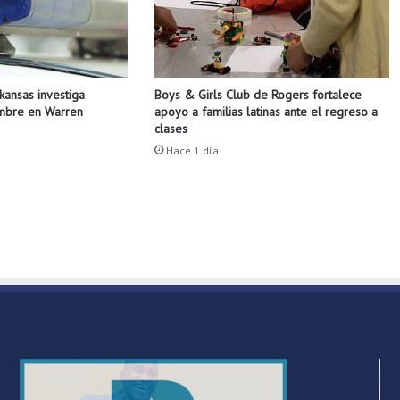
a
c
é
n
d
Boys & Girls Club de Rogers fortalece
rkansas investiga
e
apoyo a familias latinas ante el regreso a
ombre en Warren
S
clases
p
Hace 1 día
r
i
n
g
d
a
l
e
g
a
n
a
u
n