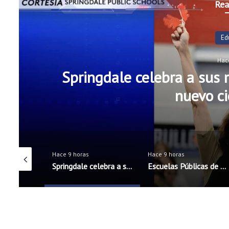
Rea
Ed
Hac
Springdale celebra a sus m
nuevo ci
Hace 9 horas
Hace 9 horas
Exalt Academy High School inicia ciclo escolar con nueva directora bilingüe
Springdale celebra a sus maestros antes del inicio del nuevo ciclo escolar
Escuelas Públicas de Rogers incorporarán cinco nuevos oficiales de seguridad escolar