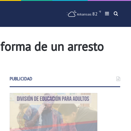
℉
82
Barra later
Busqu
Arkansas
informa de un arresto
PUBLICIDAD