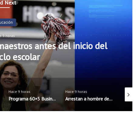
d Next
ucación
e 9 horas
aestros antes del inicio del
clo escolar
Hace 9 horas
Hace 9 horas
Hace 9 
Programa 60×5 Business Accelerator llega por primera vez al noroeste de Arkansas
Arrestan a hombre de Rogers acusado de intentar concertar encuentro sexual con menores